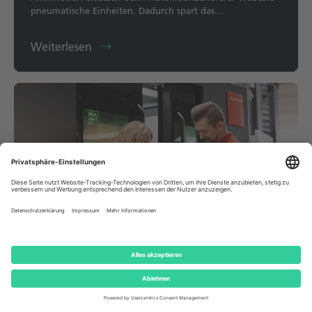
pneumatische Einheiten. Dadurch spart das…
Weiterlesen
03.01.2025
|
Success Story
Wirtschaftliche