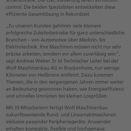
Schaltschrank. Die CNC-Steuerung liefert sm motion
control. Die beiden Spezialisten entwickelten diese
effiziente Gesamtlösung in Rekordzeit.
„Zu unseren Kunden gehören viele kleinere
erfolgreiche Zulieferbetriebe für ganz unterschiedliche
Branchen – von Automotive über Medizin- bis
Elektrotechnik. Ihre Maschinen müssen nicht nur sehr
präzise arbeiten, sondern vor allem zuverlässig sein“,
sagt Andreas Weber. Er ist Technischer Leiter bei der
Wolf Maschinenbau AG in Brackenheim, nur wenige
Kilometer von Heilbronn entfernt. Dazu kommen
Themen, die in den vergangenen Jahren immer weiter
an Bedeutung gewonnen haben, wie Energieeffizienz
und schnelles Umrüsten bei kleinen Losgrößen.
Mit 35 Mitarbeitern fertigt Wolf Maschinenbau
zukunftsweisende Rund- und Lineartaktmaschinen
inklusive passender Peripheriegeräte. Anwender
erhalten kompakte, flexible und hochgenaue