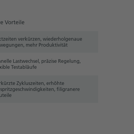
re Vorteile
ktzeiten verkürzen, wiederholgenaue
wegungen, mehr Produktivität
hnelle Lastwechsel, präzise Regelung,
xible Testabläufe
rkürzte Zykluszeiten, erhöhte
nspritzgeschwindigkeiten, filigranere
uteile