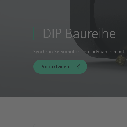
DIP Baureihe
Synchron-Servomotor – hochdynamisch mit h
Produktvideo