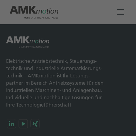
Produkte
Lösungen
Elek­trische Antriebs­technik, Steuerungs­
technik und indus­trielle Automatisierungs­
Engineering & Service
technik – AMKmotion ist Ihr Lösungs­
partner im Bereich Antriebs­systeme für den
Unternehmen
industriellen Maschinen- und Anlagen­bau.
Individuelle und nach­haltige Lösungen für
Ihre Technologie­führerschaft.
Kontakt