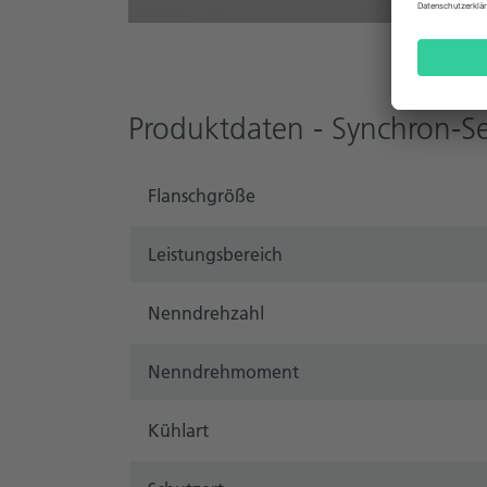
Produktdaten - Synchron-S
Flanschgröße
Leistungsbereich
Nenndrehzahl
Nenndrehmoment
Kühlart