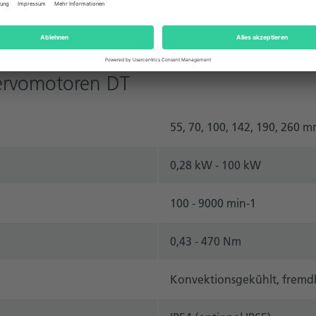
ervomotoren DT
55, 70, 100, 142, 190, 260 
0,28 kW - 100 kW
100 - 9000 min-1
0,43 - 470 Nm
Konvektionsgekühlt, fremdb