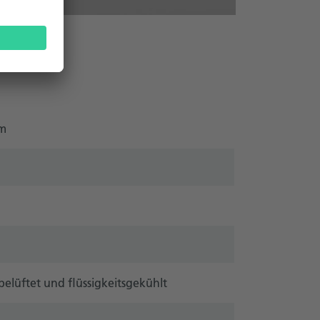
mm
elüftet und flüssigkeitsgekühlt