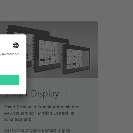
Smart Display
Smart Display in Kombination mit der
A4S Steuerung - Motion Control im
Schaltschrank
Das hochauflösende Smart Display