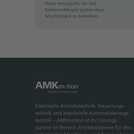
Ihnen ermöglicht, ein voll
funktionsfähiges System ohne
Schaltschrank zu betreiben.
Elek­trische Antriebs­technik, Steuerungs­
technik und indus­trielle Automatisierungs­
technik – AMKmotion ist Ihr Lösungs­
partner im Bereich Antriebs­systeme für den