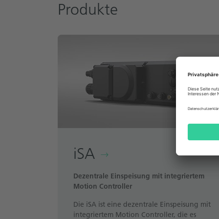
Produkte
iSA
Dezentrale Einspeisung mit integriertem
Motion Controller
Die iSA ist eine dezentrale Einspeisung mit
integriertem Motion Controller, die es