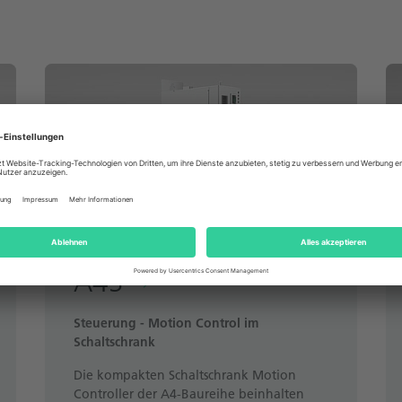
A4S
Steuerung - Motion Control im
Schaltschrank
Die kompakten Schaltschrank Motion
Controller der A4-Baureihe beinhalten