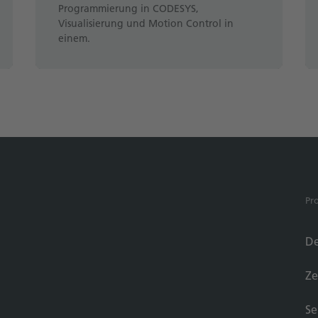
Programmierung in CODESYS,
Visualisierung und Motion Control in
einem.
Pr
De
Ze
Se