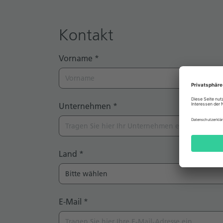
Kontakt
Vorname
*
Unternehmen
*
Land
*
E-Mail
*