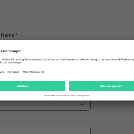
Name
*