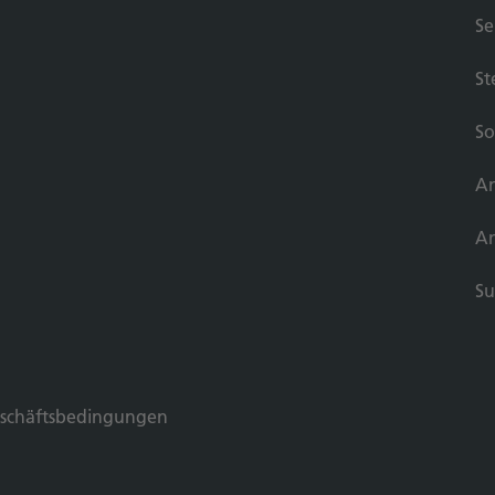
Se
St
So
An
A
Su
schäftsbedingungen