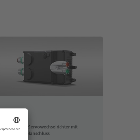
ihD
Dezentrale Servowechselrichter mit
Hybridkabelanschluss