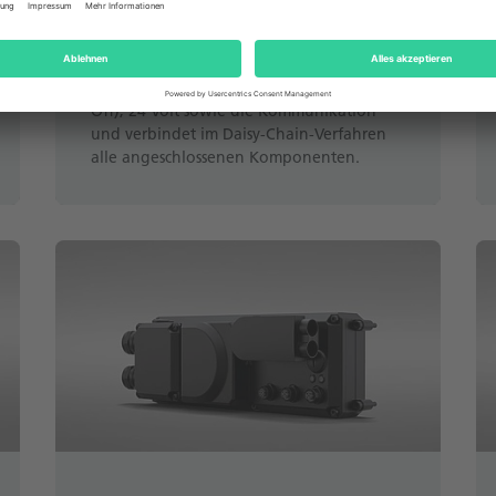
Die Besonderheit des dezentralen
Servowechselrichters ihD ist sein hybrides
Verkabelungskonzept. Ein Kabel überträgt
gleichermaßen Leistung, STO (Safe Torque
Off), 24 Volt sowie die Kommunikation
und verbindet im Daisy-Chain-Verfahren
alle angeschlossenen Komponenten.