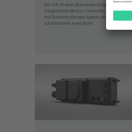
Der ihP ist eine dezentrale Einspeisung mit
integriertem Motion Controller, die ein
voll funktionsfähiges System ohne
Schaltschrank ermöglicht.