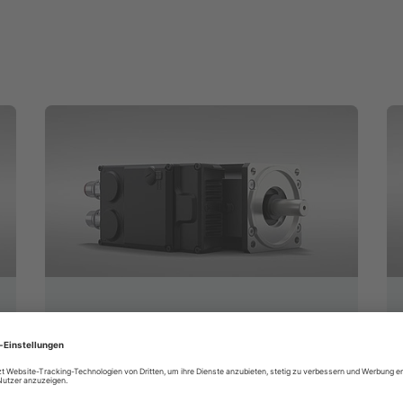
ihD-DT5
Synchron-Servomotor mit integriertem
Wechselrichter und Hybridkabelanschluss