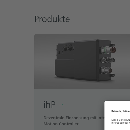
Produkte
ihP
Dezentrale Einspeisung mit integriertem
Motion Controller