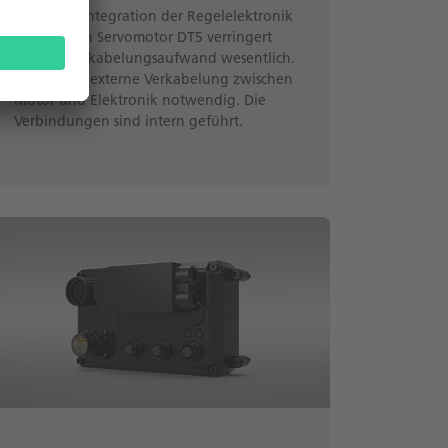
Durch die Integration der Regelelektronik
ihD auf den Servomotor DT5 verringert
sich der verkabelungsaufwand wesentlich.
Es ist keine externe Verkabelung zwischen
Motor und Elektronik notwendig. Die
Verbindungen sind intern geführt.