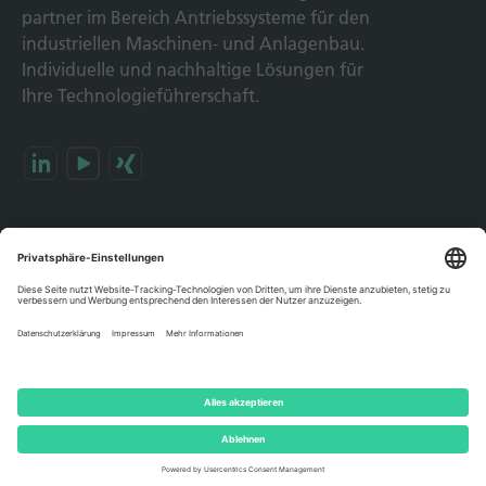
partner im Bereich Antriebs­systeme für den
industriellen Maschinen- und Anlagen­bau.
Individuelle und nach­haltige Lösungen für
Ihre Technologie­führerschaft.
Produkte & Lösungen
Dezentrale Antriebslösungen
Zentrale Antriebslösungen
Servomotoren
Steuerungen
Software