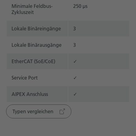
Minimale Feldbus-
250 μs
Zykluszeit
Lokale Binäreingänge
3
Lokale Binärausgänge
3
EtherCAT (SoE/CoE)
✓
Service Port
✓
AIPEX Anschluss
✓
Typen vergleichen