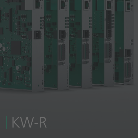
Technische Dokumentation
Karriere
Downloadcenter
Deutsch
English
KW-R