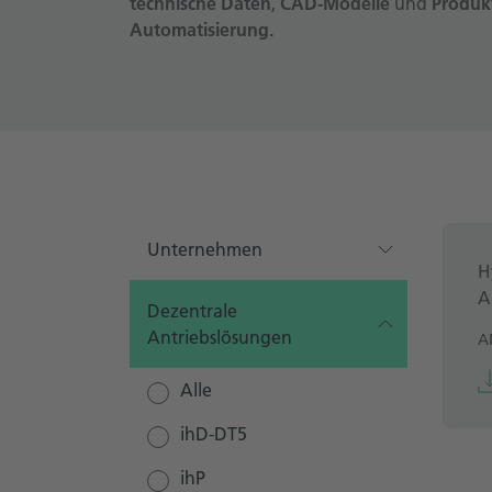
technische Daten
,
CAD-Modelle
und
Produk
Automatisierung.
Unternehmen
H
A
Dezentrale
Antriebslösungen
A
Alle
ihD-DT5
ihP