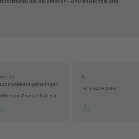
tbroschüren
der
AMKmotion - Antriebstechnik und
ybride
iC
utomatisierungslösungen
Technische Daten
MKmotion Produkt Portfolio