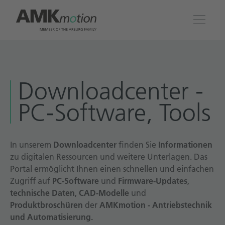
Produkte
Download­center -
Lösungen
PC-Software, Tools
Engineering & Service
Unternehmen
In unserem
Downloadcenter
finden Sie
Informationen
zu digitalen Ressourcen und weitere Unterlagen. Das
Portal ermöglicht Ihnen einen schnellen und einfachen
Kontakt
Zugriff auf
PC-Software
und
Firmware-Updates
,
technische Daten
,
CAD-Modelle
und
Produktbroschüren
der
AMKmotion - Antriebstechnik
und Automatisierung.