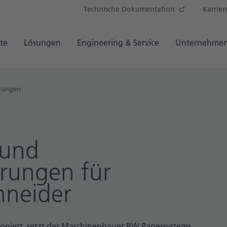
Technische Dokumentation
Karrier
te
Lösungen
Engineering & Service
Unternehme
ilungen
 und
rungen für
hneider
tioniert, setzt der Maschinenbauer BW Papersystems