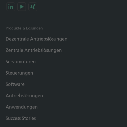
Technische Dokumentation
Karriere
Produkte & Lösungen
Downloadcenter
Dezentrale Antriebslösungen
Deutsch
English
Zentrale Antriebslösungen
Servomotoren
Steuerungen
Software
Antriebslösungen
Anwendungen
Success Stories