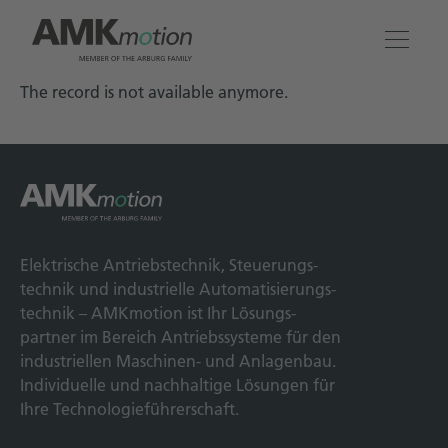
The record is not available anymore.
Produkte
Lösungen
Engineering & Service
Elek­trische Antriebs­technik, Steuerungs­
Unternehmen
technik und indus­trielle Automatisierungs­
technik – AMKmotion ist Ihr Lösungs­
partner im Bereich Antriebs­systeme für den
Kontakt
industriellen Maschinen- und Anlagen­bau.
Individuelle und nach­haltige Lösungen für
Ihre Technologie­führerschaft.