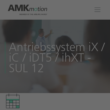
Produkte
Lösungen
Antriebssystem iX /
iC / iDT5 / ihXT -
Engineering & Service
SUL 12
Unternehmen
Kontakt