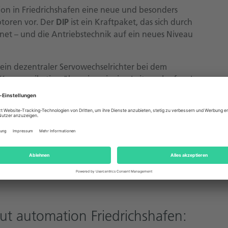
ion in Friedrichshafen eine neue und besonders
toren vor. Der
DIP
ist ein Kraftpaket, das sich durch
et – und die Antriebstechnik auf ein neues Niveau
 ein dezentraler Servowechselrichter bei dem
d Kommunikation über eine einzige Leitung laufen. Im
 Kosten für die Verkabelung um bis zu 70 Prozent.
irekt auf dem Motor verringert sich der Aufwand
der 4 Achsen
K2W
und
K4W
. Das kompakte
f kleinstem Raum. Für bis zu vier Achsen in einem
schnittstelle – das spart Material und Platz im
 nahtlos integrieren.
t automation Friedrichshafen: