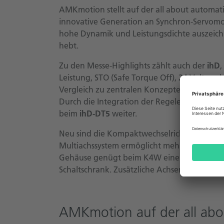
AMKmotion stellt auf der all about automat
innovative Generation an Synchron-Servomo
hohe Dynamik und Leistungsdichte auszeichn
hebt.
Zu den Messe-Highlights zählt auch der
ihD
,
Leistung, STO (Safe Torque Off), 24 Volt un
Vergleich zu zentralen Konzepten sinken die
Durch die Integration der Regelelektronik d
beim
ihD-DT5
weiter.
Neu sind die Kompaktwechselrichter für 2 o
Multiachssystem ermöglicht mehr Leistung au
Gehäuse genügt beim K4W eine einzige Geräte
Schaltschrank. Zusätzliche Achsen lassen sich
AMKmotion auf der all abou